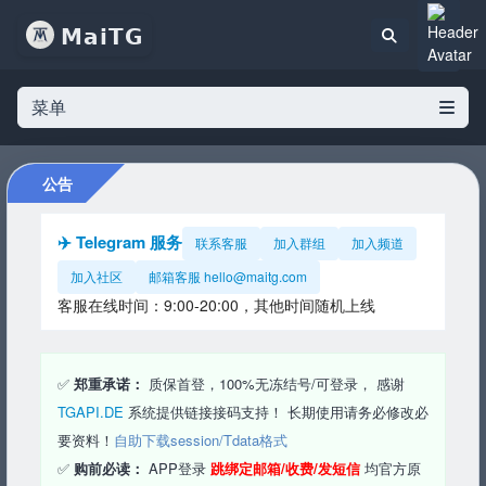
𝗠𝗮𝗶𝗧𝗚
菜单
公告
✈️ Telegram 服务
联系客服
加入群组
加入频道
加入社区
邮箱客服
hello@maitg.com
客服在线时间：9:00-20:00，其他时间随机上线
✅
郑重承诺：
质保首登，100%无冻结号/可登录， 感谢
TGAPI.DE
系统提供链接接码支持！ 长期使用请务必修改必
要资料！
自助下载session/Tdata格式
✅
购前必读：
APP登录
跳绑定邮箱/收费/发短信
均官方原